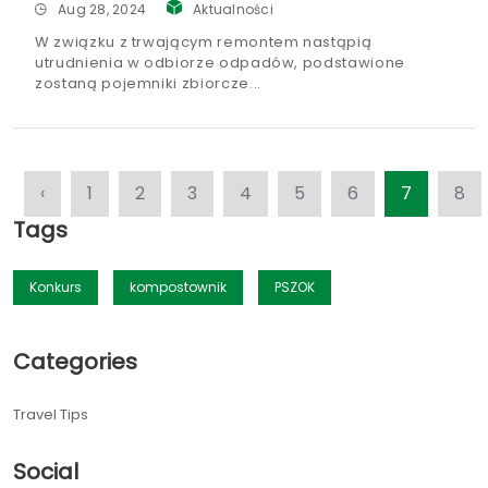
Aug 28, 2024
Aktualności
W związku z trwającym remontem nastąpią
utrudnienia w odbiorze odpadów, podstawione
zostaną pojemniki zbiorcze
‹
1
2
3
4
5
6
7
8
Tags
Konkurs
kompostownik
PSZOK
Categories
Travel Tips
Social