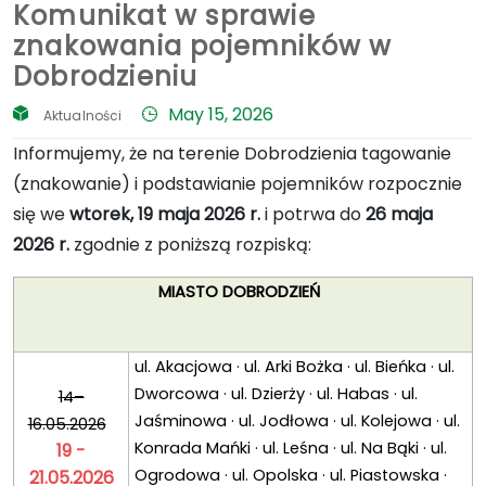
Komunikat w sprawie
znakowania pojemników w
Dobrodzieniu
May 15, 2026
Aktualności
Informujemy, że na terenie Dobrodzienia tagowanie
(znakowanie) i podstawianie pojemników rozpocznie
się we
wtorek, 19 maja 2026 r.
i potrwa do
26 maja
2026 r.
zgodnie z poniższą rozpiską:
MIASTO DOBRODZIEŃ
ul. Akacjowa · ul. Arki Bożka · ul. Bieńka · ul.
Dworcowa · ul. Dzierży · ul. Habas · ul.
14–
Jaśminowa · ul. Jodłowa · ul. Kolejowa · ul.
16.05.2026
Konrada Mańki · ul. Leśna · ul. Na Bąki · ul.
19 -
Ogrodowa · ul. Opolska · ul. Piastowska ·
21.05.2026