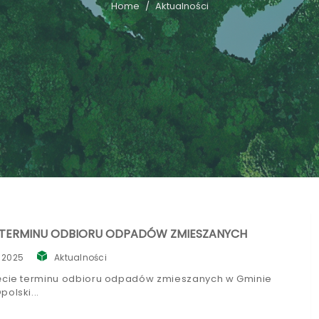
Home
Aktualności
 TERMINU ODBIORU ODPADÓW ZMIESZANYCH
, 2025
Aktualności
ęcie terminu odbioru odpadów zmieszanych w Gminie
polski