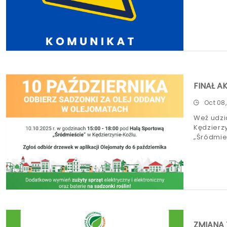
FINAŁ A
Oct 08
Weź udzia
Kędzierz
„Śródmie
ZMIANA 