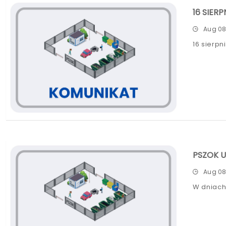
16 SIER
Aug 08
16 sierp
PSZOK U
Aug 08
W dniach 