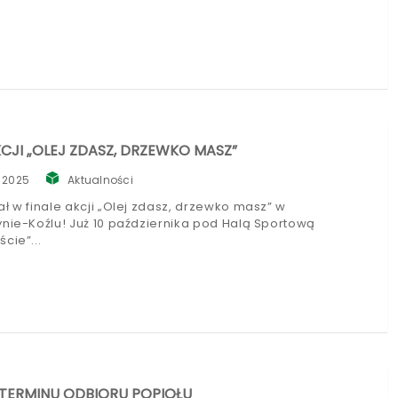
KCJI „OLEJ ZDASZ, DRZEWKO MASZ”
, 2025
Aktualności
ł w finale akcji „Olej zdasz, drzewko masz” w
ynie-Koźlu! Już 10 października pod Halą Sportową
ście”
TERMINU ODBIORU POPIOŁU