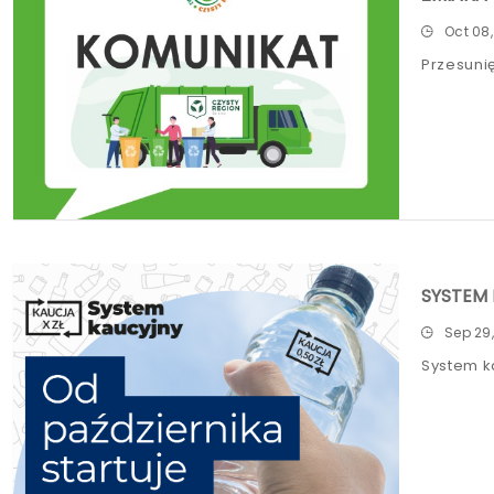
Oct 08
Przesuni
SYSTEM
Sep 29
System k