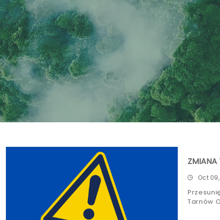
ZMIANA
Oct 09
Przesuni
Tarnów O