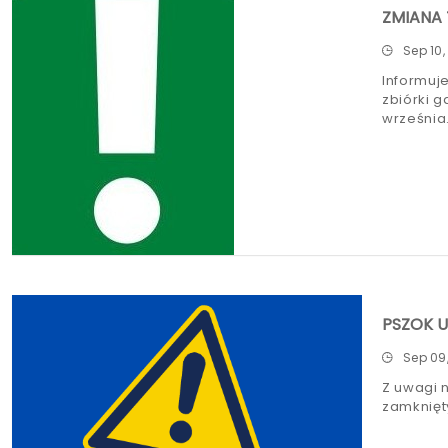
ZMIANA 
Sep 10,
Informuj
zbiórki g
września
PSZOK U
Sep 09
Z uwagi 
zamknięt