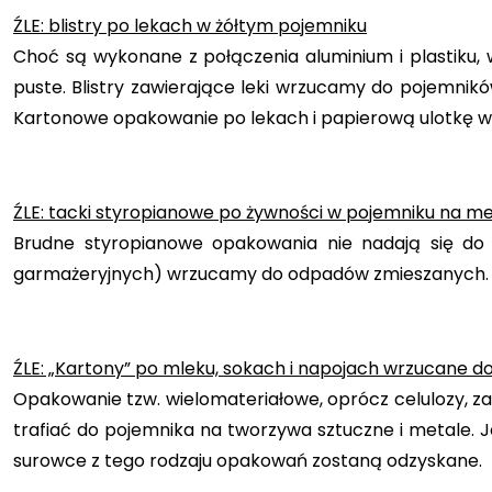
ŹLE: blistry po lekach w żółtym pojemniku
Choć są wykonane z połączenia aluminium i plastiku
puste. Blistry zawierające leki wrzucamy do pojemni
Kartonowe opakowanie po lekach i papierową ulotkę w
ŹLE: tacki styropianowe po żywności w pojemniku na me
Brudne styropianowe opakowania nie nadają się do r
garmażeryjnych) wrzucamy do odpadów zmieszanych
ŹLE: „Kartony” po mleku, sokach i napojach wrzucane d
Opakowanie tzw. wielomateriałowe, oprócz celulozy, zaw
trafiać do pojemnika na tworzywa sztuczne i metale. J
surowce z tego rodzaju opakowań zostaną odzyskane.