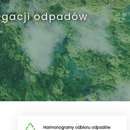
regacji odpadów
ów
Harmonogramy odbioru odpadów