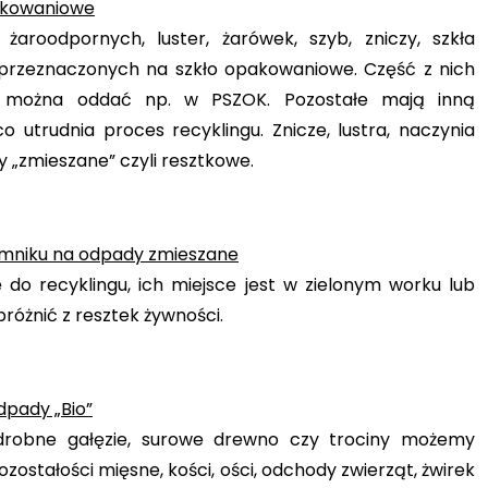
pakowaniowe
 żaroodpornych, luster, żarówek, szyb, zniczy, szkła
przeznaczonych na szkło opakowaniowe. Część z nich
ry można oddać np. w PSZOK. Pozostałe mają inną
co utrudnia proces recyklingu. Znicze, lustra, naczynia
 „zmieszane” czyli resztkowe.
ojemniku na odpady zmieszane
do recyklingu, ich miejsce jest w zielonym worku lub
różnić z resztek żywności.
dpady „Bio”
ie, drobne gałęzie, surowe drewno czy trociny możemy
stałości mięsne, kości, ości, odchody zwierząt, żwirek