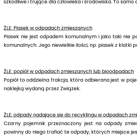
szkodliwe i trujące dla człowieka i środowiska. To samo
ŹLE: Piasek w odpadach zmieszanych
Piasek nie jest odpadem komunalnym i jako taki nie 
komunalnych. Jego niewielkie ilości, np. piasek z klat
ŹLE: popiół w odpadach zmieszanych lub bioodpadach
Popiół to oddzielna frakcja, która odbierana jest w p
naklejką wydaną przez Związek.
ŹLE: odpady nadające się do recyklingu w odpadach z
Czarny pojemnik przeznaczony jest na odpady zmiesz
powinny do niego trafiać te odpady, których miejsce je