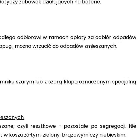
 dotyczy zabawek działających na baterie.
podlega odbiorowi w ramach opłaty za odbiór odpadów
ki papugi, można wrzucić do odpadów zmieszanych.
ojemniku szarym lub z szarą klapą oznaczonym specjalną
mieszanych
ane, czyli resztkowe - pozostałe po segregacji. Nie
st w koszu żółtym, zielony, brązowym czy niebieskim.