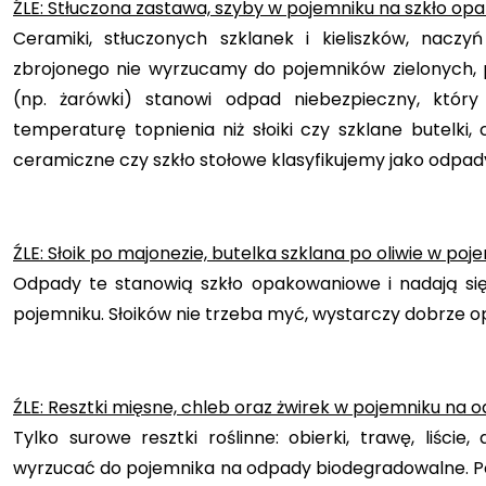
ŹLE: Stłuczona zastawa, szyby w pojemniku na szkło o
Ceramiki, stłuczonych szklanek i kieliszków, naczyń
zbrojonego nie wyrzucamy do pojemników zielonych, 
(np. żarówki) stanowi odpad niebezpieczny, któ
temperaturę topnienia niż słoiki czy szklane butelki, 
ceramiczne czy szkło stołowe klasyfikujemy jako odpady
ŹLE: Słoik po majonezie, butelka szklana po oliwie w p
Odpady te stanowią szkło opakowaniowe i nadają się 
pojemniku. Słoików nie trzeba myć, wystarczy dobrze op
ŹLE: Resztki mięsne, chleb oraz żwirek w pojemniku na o
Tylko surowe resztki roślinne: obierki, trawę, liśc
wyrzucać do pojemnika na odpady biodegradowalne. Pozo